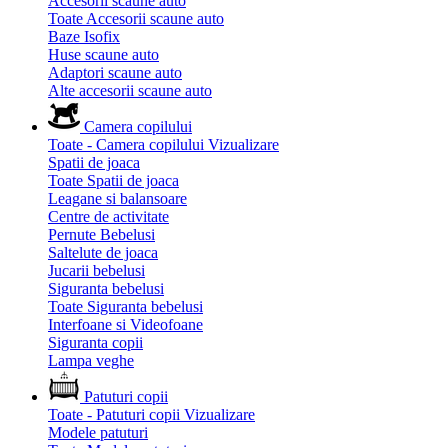
Accesorii scaune auto
Toate Accesorii scaune auto
Baze Isofix
Huse scaune auto
Adaptori scaune auto
Alte accesorii scaune auto
Camera copilului
Toate - Camera copilului
Vizualizare
Spatii de joaca
Toate Spatii de joaca
Leagane si balansoare
Centre de activitate
Pernute Bebelusi
Saltelute de joaca
Jucarii bebelusi
Siguranta bebelusi
Toate Siguranta bebelusi
Interfoane si Videofoane
Siguranta copii
Lampa veghe
Patuturi copii
Toate - Patuturi copii
Vizualizare
Modele patuturi