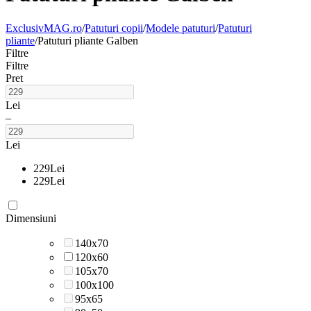
ExclusivMAG.ro
/
Patuturi copii
/
Modele patuturi
/
Patuturi
pliante
/
Patuturi pliante Galben
Filtre
Filtre
Pret
Lei
–
Lei
229
Lei
229
Lei
Dimensiuni
140x70
120x60
105x70
100x100
95x65