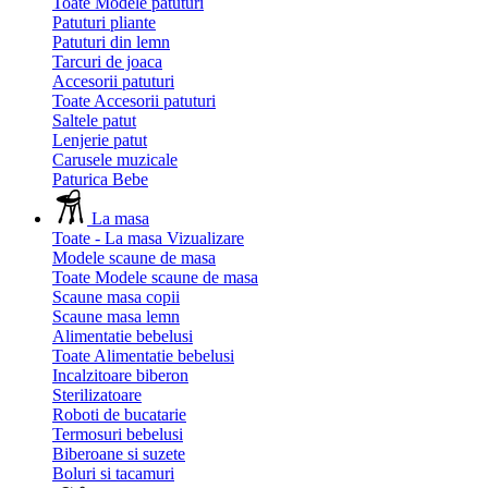
Toate Modele patuturi
Patuturi pliante
Patuturi din lemn
Tarcuri de joaca
Accesorii patuturi
Toate Accesorii patuturi
Saltele patut
Lenjerie patut
Carusele muzicale
Paturica Bebe
La masa
Toate - La masa
Vizualizare
Modele scaune de masa
Toate Modele scaune de masa
Scaune masa copii
Scaune masa lemn
Alimentatie bebelusi
Toate Alimentatie bebelusi
Incalzitoare biberon
Sterilizatoare
Roboti de bucatarie
Termosuri bebelusi
Biberoane si suzete
Boluri si tacamuri