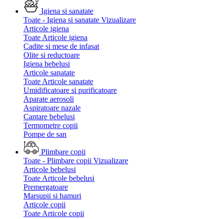
Igiena si sanatate
Toate - Igiena si sanatate
Vizualizare
Articole igiena
Toate Articole igiena
Cadite si mese de infasat
Olite si reductoare
Igiena bebelusi
Articole sanatate
Toate Articole sanatate
Umidificatoare si purificatoare
Aparate aerosoli
Aspiratoare nazale
Cantare bebelusi
Termometre copii
Pompe de san
Plimbare copii
Toate - Plimbare copii
Vizualizare
Articole bebelusi
Toate Articole bebelusi
Premergatoare
Marsupii si hamuri
Articole copii
Toate Articole copii