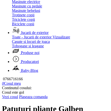
Masinute electrice
Masinute cu pedale
Masinute bebelusi
Trotinete copii
Triciclete copii
Biciclete copii
Jucarii de exterior
Toate - Jucarii de exterior
Vizualizare
Casute si locuri de joaca
Tobogane si leagane
Produse noi
Producatori
Baby-Blog
0766716166
0
Cosul meu
Continutul cosului:
Cosul este gol
Vezi cosul
Plaseaza comanda
Patuturi pliante Galben