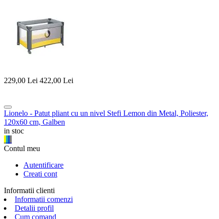
229,00
Lei
422,00
Lei
Lionelo - Patut pliant cu un nivel Stefi Lemon din Metal, Poliester,
120x60 cm, Galben
in stoc
Contul meu
Autentificare
Creati cont
Informatii clienti
Informatii comenzi
Detalii profil
Cum comand