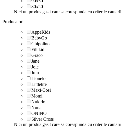
90x50
80x50
Nici un produs gasit care sa corespunda cu criterile cautarii
Producatori
AppeKids
BabyGo
Chipolino
Fillikid
Graco
Jane
Joie
Juju
Lionelo
Littlelife
Maxi-Cosi
Momi
Nukido
Nuna
ONINO
Silver Cross
Nici un produs gasit care sa corespunda cu criterile cautarii