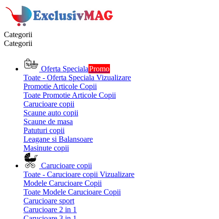
Categorii
Categorii
Oferta Speciala
Promo
Toate - Oferta Speciala
Vizualizare
Promotie Articole Copii
Toate Promotie Articole Copii
Carucioare copii
Scaune auto copii
Scaune de masa
Patuturi copii
Leagane si Balansoare
Masinute copii
Carucioare copii
Toate - Carucioare copii
Vizualizare
Modele Carucioare Copii
Toate Modele Carucioare Copii
Carucioare sport
Carucioare 2 in 1
Carucioare 3 in 1