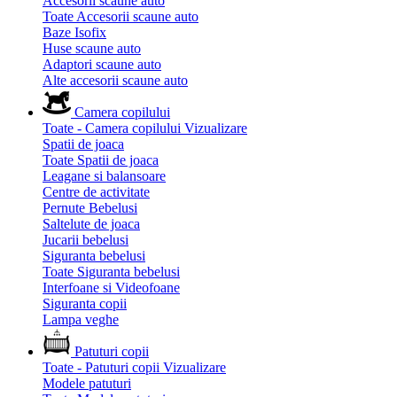
Accesorii scaune auto
Toate Accesorii scaune auto
Baze Isofix
Huse scaune auto
Adaptori scaune auto
Alte accesorii scaune auto
Camera copilului
Toate - Camera copilului
Vizualizare
Spatii de joaca
Toate Spatii de joaca
Leagane si balansoare
Centre de activitate
Pernute Bebelusi
Saltelute de joaca
Jucarii bebelusi
Siguranta bebelusi
Toate Siguranta bebelusi
Interfoane si Videofoane
Siguranta copii
Lampa veghe
Patuturi copii
Toate - Patuturi copii
Vizualizare
Modele patuturi