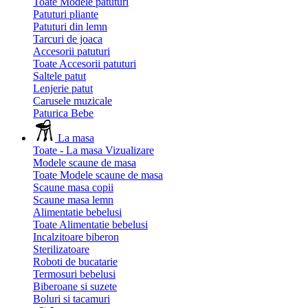
Toate Modele patuturi
Patuturi pliante
Patuturi din lemn
Tarcuri de joaca
Accesorii patuturi
Toate Accesorii patuturi
Saltele patut
Lenjerie patut
Carusele muzicale
Paturica Bebe
La masa
Toate - La masa
Vizualizare
Modele scaune de masa
Toate Modele scaune de masa
Scaune masa copii
Scaune masa lemn
Alimentatie bebelusi
Toate Alimentatie bebelusi
Incalzitoare biberon
Sterilizatoare
Roboti de bucatarie
Termosuri bebelusi
Biberoane si suzete
Boluri si tacamuri