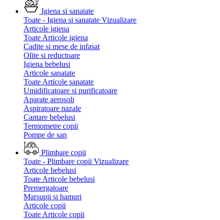
Igiena si sanatate
Toate - Igiena si sanatate
Vizualizare
Articole igiena
Toate Articole igiena
Cadite si mese de infasat
Olite si reductoare
Igiena bebelusi
Articole sanatate
Toate Articole sanatate
Umidificatoare si purificatoare
Aparate aerosoli
Aspiratoare nazale
Cantare bebelusi
Termometre copii
Pompe de san
Plimbare copii
Toate - Plimbare copii
Vizualizare
Articole bebelusi
Toate Articole bebelusi
Premergatoare
Marsupii si hamuri
Articole copii
Toate Articole copii