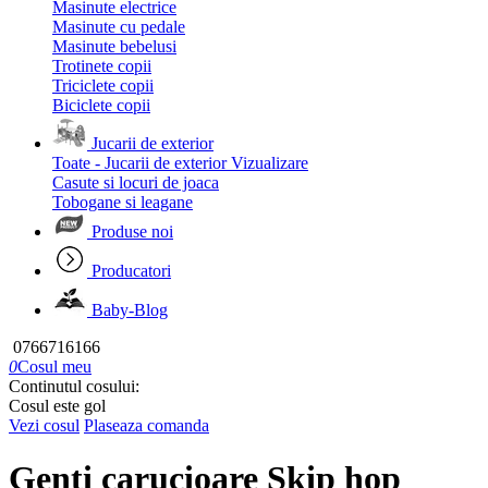
Masinute electrice
Masinute cu pedale
Masinute bebelusi
Trotinete copii
Triciclete copii
Biciclete copii
Jucarii de exterior
Toate - Jucarii de exterior
Vizualizare
Casute si locuri de joaca
Tobogane si leagane
Produse noi
Producatori
Baby-Blog
0766716166
0
Cosul meu
Continutul cosului:
Cosul este gol
Vezi cosul
Plaseaza comanda
Genti carucioare Skip hop