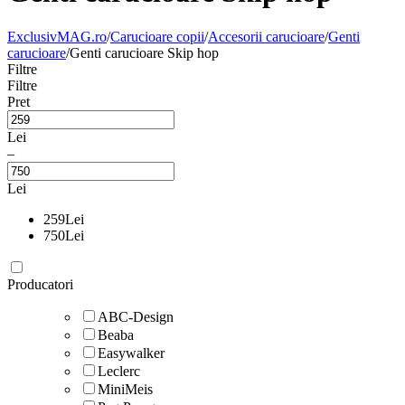
ExclusivMAG.ro
/
Carucioare copii
/
Accesorii carucioare
/
Genti
carucioare
/
Genti carucioare Skip hop
Filtre
Filtre
Pret
Lei
–
Lei
259
Lei
750
Lei
Producatori
ABC-Design
Beaba
Easywalker
Leclerc
MiniMeis