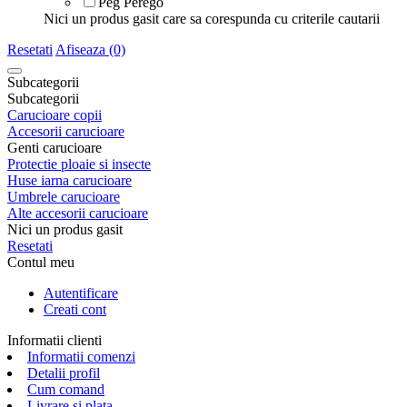
Peg Perego
Nici un produs gasit care sa corespunda cu criterile cautarii
Resetati
Afiseaza (0)
Subcategorii
Subcategorii
Carucioare copii
Accesorii carucioare
Genti carucioare
Protectie ploaie si insecte
Huse iarna carucioare
Umbrele carucioare
Alte accesorii carucioare
Nici un produs gasit
Resetati
Contul meu
Autentificare
Creati cont
Informatii clienti
Informatii comenzi
Detalii profil
Cum comand
Livrare si plata