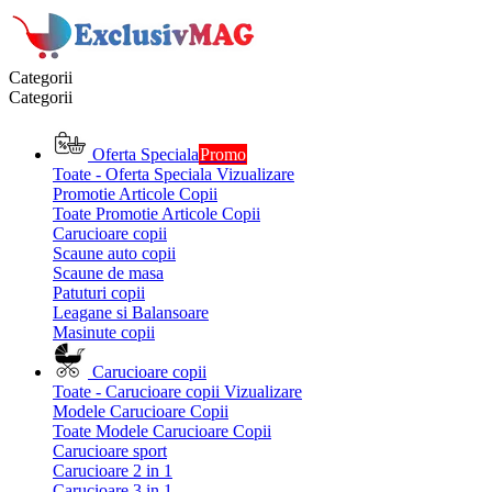
Categorii
Categorii
Oferta Speciala
Promo
Toate - Oferta Speciala
Vizualizare
Promotie Articole Copii
Toate Promotie Articole Copii
Carucioare copii
Scaune auto copii
Scaune de masa
Patuturi copii
Leagane si Balansoare
Masinute copii
Carucioare copii
Toate - Carucioare copii
Vizualizare
Modele Carucioare Copii
Toate Modele Carucioare Copii
Carucioare sport
Carucioare 2 in 1
Carucioare 3 in 1